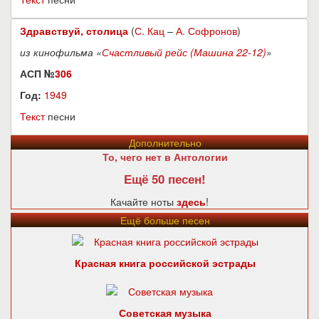
Здравствуй, столица
(
С. Кац
–
А. Софронов
)
из кинофильма «
Счастливый рейс (Машина 22-12)
»
АСП №
306
Год:
1949
Текст
песни
Дополнительно
То, чего нет в Антологии
Ещё 50 песен!
Качайте ноты
здесь
!
Ещё больше песен
Красная книга российской эстрады
Советская музыка