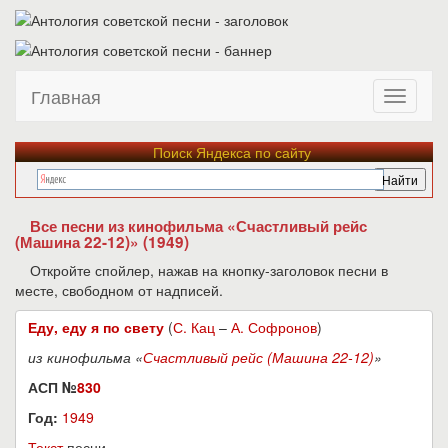
Главная
Поиск Яндекса по сайту
Все песни из кинофильма «Счастливый рейс
(Машина 22-12)» (1949)
Откройте спойлер, нажав на кнопку-заголовок песни в
месте, свободном от надписей.
Еду, еду я по свету
(
С. Кац
–
А. Софронов
)
из кинофильма «
Счастливый рейс (Машина 22-12)
»
АСП №
830
Год:
1949
Текст
песни