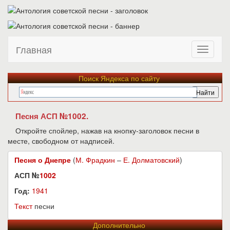
Главная
Поиск Яндекса по сайту
Песня АСП №1002.
Откройте спойлер, нажав на кнопку-заголовок песни в
месте, свободном от надписей.
Песня о Днепре
(
М. Фрадкин
–
Е. Долматовский
)
АСП №
1002
Год:
1941
Текст
песни
Дополнительно