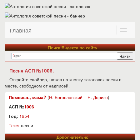
Главная
Поиск Яндекса по сайту
Песня АСП №1006.
Откройте спойлер, нажав на кнопку-заголовок песни в
месте, свободном от надписей.
Помнишь, мама?
(
Н. Богословский
–
Н. Доризо
)
АСП №
1006
Год:
1954
Текст
песни
Дополнительно