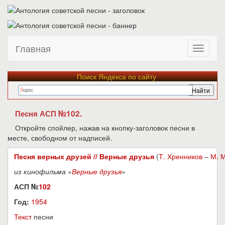
Главная
Поиск Яндекса по сайту
Песня АСП №102.
Откройте спойлер, нажав на кнопку-заголовок песни в
месте, свободном от надписей.
Песня верных друзей // Верные друзья
(
Т. Хренников
–
М. 
из кинофильма «
Верные друзья
»
АСП №
102
Год:
1954
Текст
песни