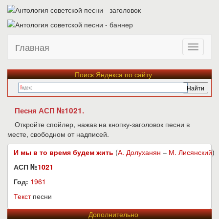
Главная
Поиск Яндекса по сайту
Песня АСП №1021.
Откройте спойлер, нажав на кнопку-заголовок песни в
месте, свободном от надписей.
И мы в то время будем жить
(
А. Долуханян
–
М. Лисянский
)
АСП №
1021
Год:
1961
Текст
песни
Дополнительно