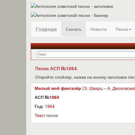
Главная
Скачать
Новости
Песни
Песня АСП №1064.
Откройте спойлер, нажав на кнопку-заголовок пес
Милый мой фантазёр
(
Э. Шварц
–
А. Дмоховски
АСП №
1064
Год:
1964
Текст
песни