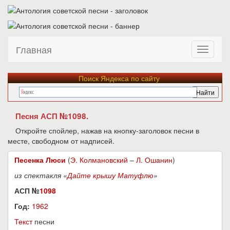
Главная
Поиск Яндекса по сайту
Песня АСП №1098.
Откройте спойлер, нажав на кнопку-заголовок песни в
месте, свободном от надписей.
Песенка Люси
(
Э. Колмановский
–
Л. Ошанин
)
из спектакля «
Дайте крышу Матуфлю
»
АСП №
1098
Год:
1962
Текст
песни