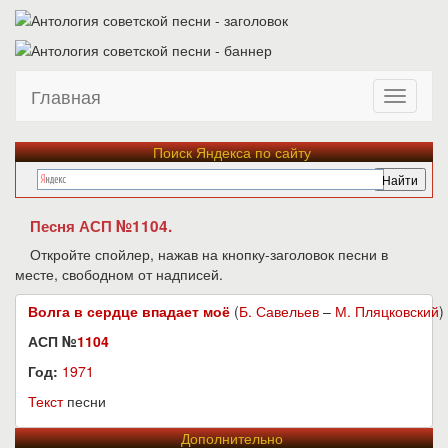
Главная
Поиск Яндекса по сайту
Песня АСП №1104.
Откройте спойлер, нажав на кнопку-заголовок песни в
месте, свободном от надписей.
Волга в сердце впадает моё
(
Б. Савельев
–
М. Пляцковский
)
АСП №
1104
Год:
1971
Текст
песни
Дополнительно