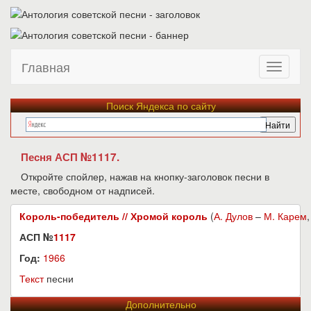
Главная
Поиск Яндекса по сайту
Песня АСП №1117.
Откройте спойлер, нажав на кнопку-заголовок песни в
месте, свободном от надписей.
Король-победитель // Хромой король
(
А. Дулов
–
М. Карем
,
АСП №
1117
Год:
1966
Текст
песни
Дополнительно