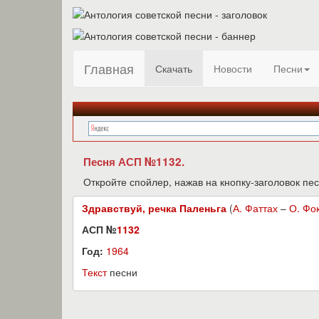
Главная
Скачать
Новости
Песни
Песня АСП №1132.
Откройте спойлер, нажав на кнопку-заголовок пес
Здравствуй, речка Паленьга
(
А. Фаттах
–
О. Фо
АСП №
1132
Год:
1964
Текст
песни