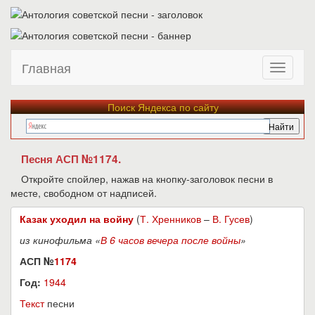
Главная
Поиск Яндекса по сайту
Песня АСП №1174.
Откройте спойлер, нажав на кнопку-заголовок песни в
месте, свободном от надписей.
Казак уходил на войну
(
Т. Хренников
–
В. Гусев
)
из кинофильма «
В 6 часов вечера после войны
»
АСП №
1174
Год:
1944
Текст
песни