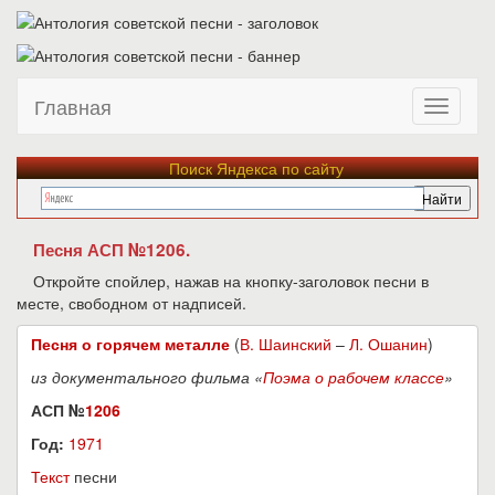
Главная
Поиск Яндекса по сайту
Песня АСП №1206.
Откройте спойлер, нажав на кнопку-заголовок песни в
месте, свободном от надписей.
Песня о горячем металле
(
В. Шаинский
–
Л. Ошанин
)
из документального фильма «
Поэма о рабочем классе
»
АСП №
1206
Год:
1971
Текст
песни