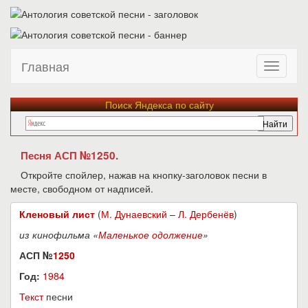
Главная
Поиск Яндекса по сайту
Песня АСП №1250.
Откройте спойлер, нажав на кнопку-заголовок песни в
месте, свободном от надписей.
Кленовый лист
(
М. Дунаевский
–
Л. Дербенёв
)
из кинофильма «
Маленькое одолжение
»
АСП №
1250
Год:
1984
Текст
песни