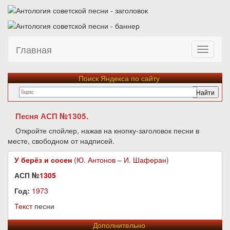
Главная
Поиск Яндекса по сайту
Песня АСП №1305.
Откройте спойлер, нажав на кнопку-заголовок песни в
месте, свободном от надписей.
У берёз и сосен
(
Ю. Антонов
–
И. Шаферан
)
АСП №
1305
Год:
1973
Текст
песни
Дополнительно