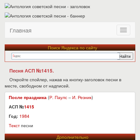
Главная
Поиск Яндекса по сайту
Песня АСП №1415.
Откройте спойлер, нажав на кнопку-заголовок песни в
месте, свободном от надписей.
После праздника
(
Р. Паулс
–
И. Резник
)
АСП №
1415
Год:
1984
Текст
песни
Дополнительно