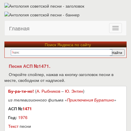
Главная
Поиск Яндекса по сайту
Песня АСП №1471.
Откройте спойлер, нажав на кнопку-заголовок песни в
месте, свободном от надписей.
Бу-ра-ти-но!
(
А. Рыбников
–
Ю. Энтин
)
из телевизионного фильма «
Приключения Буратино
»
АСП №
1471
Год:
1976
Текст
песни