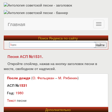
Главная
Поиск Яндекса по сайту
Песня АСП №1531.
Откройте спойлер, нажав на кнопку-заголовок песни в
месте, свободном от надписей.
После дождя
(
О. Фельцман
–
М. Рябинин
)
АСП №
1531
Год:
1980
Текст
песни
Дополнительно