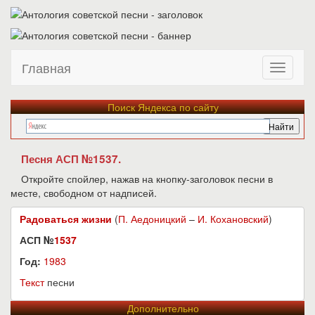
Главная
Поиск Яндекса по сайту
Песня АСП №1537.
Откройте спойлер, нажав на кнопку-заголовок песни в
месте, свободном от надписей.
Радоваться жизни
(
П. Аедоницкий
–
И. Кохановский
)
АСП №
1537
Год:
1983
Текст
песни
Дополнительно