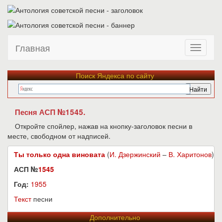
Главная
Поиск Яндекса по сайту
Песня АСП №1545.
Откройте спойлер, нажав на кнопку-заголовок песни в
месте, свободном от надписей.
Ты только одна виновата
(
И. Дзержинский
–
В. Харитонов
)
АСП №
1545
Год:
1955
Текст
песни
Дополнительно