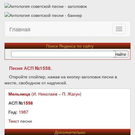
Главная
Поиск Яндекса по сайту
Песня АСП №1558.
Откройте спойлер, нажав на кнопку-заголовок песни в
месте, свободном от надписей.
Мельница
(
И. Николаев
–
П. Жагун
)
АСП №
1558
Год:
1987
Текст
песни
Дополнительно