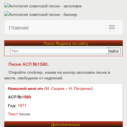
Главная
Поиск Яндекса по сайту
Песня АСП №1580.
Откройте спойлер, нажав на кнопку-заголовок песни в
месте, свободном от надписей.
Намалюй мені ніч
(
М. Скорик
–
Н. Петренко
)
АСП №
1580
Год:
1971
Текст
песни
Дополнительно