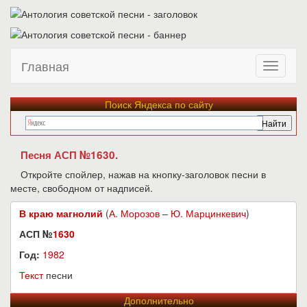
Главная
Поиск Яндекса по сайту
Песня АСП №1630.
Откройте спойлер, нажав на кнопку-заголовок песни в
месте, свободном от надписей.
В краю магнолий
(
А. Морозов
–
Ю. Марцинкевич
)
АСП №
1630
Год:
1982
Текст
песни
Дополнительно