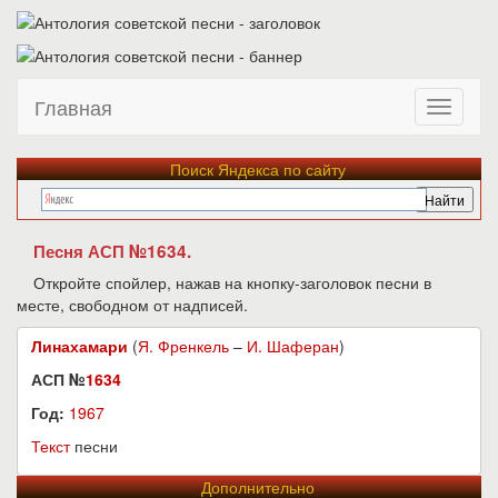
Главная
Поиск Яндекса по сайту
Песня АСП №1634.
Откройте спойлер, нажав на кнопку-заголовок песни в
месте, свободном от надписей.
Линахамари
(
Я. Френкель
–
И. Шаферан
)
АСП №
1634
Год:
1967
Текст
песни
Дополнительно