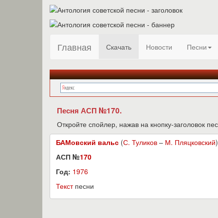
Главная
Скачать
Новости
Песни
Песня АСП №170.
Откройте спойлер, нажав на кнопку-заголовок пес
БАМовский вальс
(
С. Туликов
–
М. Пляцковский
)
АСП №
170
Год:
1976
Текст
песни