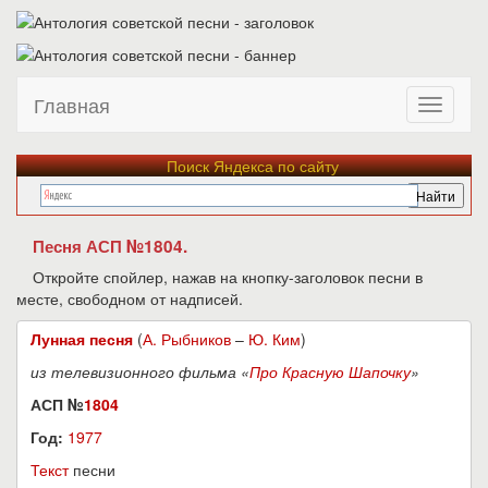
Главная
Поиск Яндекса по сайту
Песня АСП №1804.
Откройте спойлер, нажав на кнопку-заголовок песни в
месте, свободном от надписей.
Лунная песня
(
А. Рыбников
–
Ю. Ким
)
из телевизионного фильма «
Про Красную Шапочку
»
АСП №
1804
Год:
1977
Текст
песни