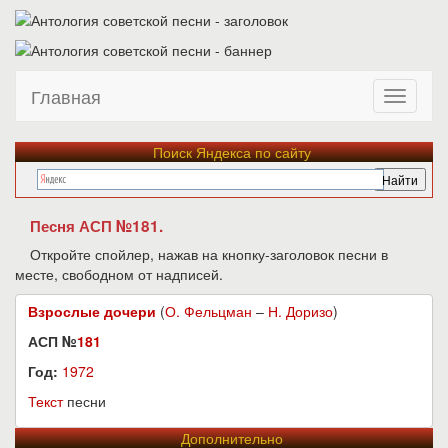
Главная
Поиск Яндекса по сайту
Песня АСП №181.
Откройте спойлер, нажав на кнопку-заголовок песни в
месте, свободном от надписей.
Взрослые дочери
(
О. Фельцман
–
Н. Доризо
)
АСП №
181
Год:
1972
Текст
песни
Дополнительно