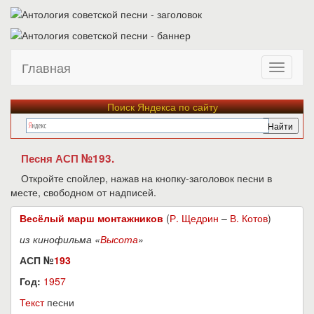
Главная
Поиск Яндекса по сайту
Песня АСП №193.
Откройте спойлер, нажав на кнопку-заголовок песни в
месте, свободном от надписей.
Весёлый марш монтажников
(
Р. Щедрин
–
В. Котов
)
из кинофильма «
Высота
»
АСП №
193
Год:
1957
Текст
песни