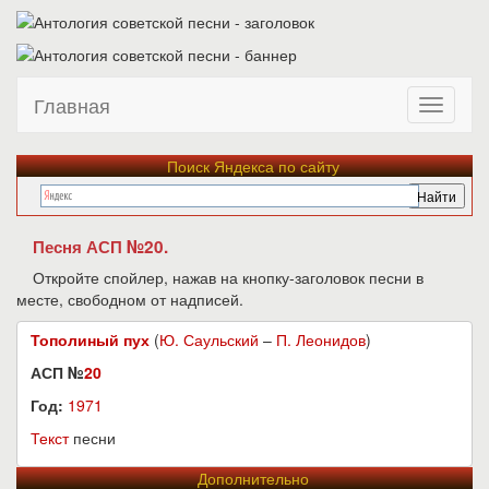
Главная
Поиск Яндекса по сайту
Песня АСП №20.
Откройте спойлер, нажав на кнопку-заголовок песни в
месте, свободном от надписей.
Тополиный пух
(
Ю. Саульский
–
П. Леонидов
)
АСП №
20
Год:
1971
Текст
песни
Дополнительно