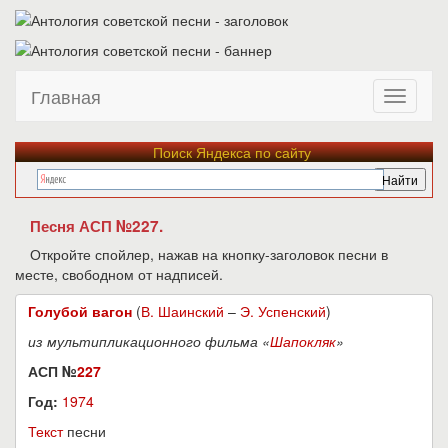
Главная
Поиск Яндекса по сайту
Песня АСП №227.
Откройте спойлер, нажав на кнопку-заголовок песни в
месте, свободном от надписей.
Голубой вагон
(
В. Шаинский
–
Э. Успенский
)
из мультипликационного фильма «
Шапокляк
»
АСП №
227
Год:
1974
Текст
песни