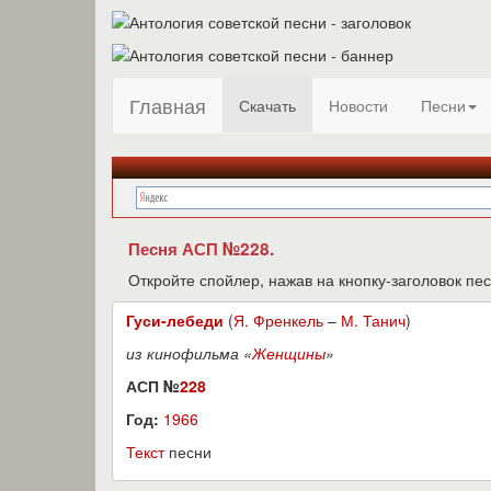
Главная
Скачать
Новости
Песни
Песня АСП №228.
Откройте спойлер, нажав на кнопку-заголовок пес
Гуси-лебеди
(
Я. Френкель
–
М. Танич
)
из кинофильма «
Женщины
»
АСП №
228
Год:
1966
Текст
песни