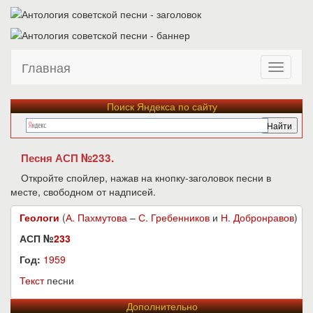
Главная
Поиск Яндекса по сайту
Песня АСП №233.
Откройте спойлер, нажав на кнопку-заголовок песни в
месте, свободном от надписей.
Геологи
(
А. Пахмутова
–
С. Гребенников
и
Н. Добронравов
)
АСП №
233
Год:
1959
Текст
песни
Дополнительно