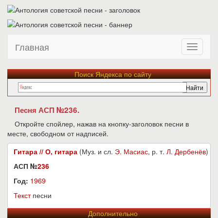
Главная
Поиск Яндекса по сайту
Песня АСП №236.
Откройте спойлер, нажав на кнопку-заголовок песни в
месте, свободном от надписей.
Гитара // О, гитара
(Муз. и сл.
Э. Масиас
, р. т.
Л. Дербенёв
)
АСП №
236
Год:
1969
Текст
песни
Дополнительно