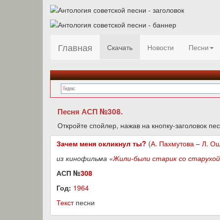
Главная
Скачать
Новости
Песни
Песня АСП №308.
Откройте спойлер, нажав на кнопку-заголовок пес
Зачем меня окликнул ты?
(
А. Пахмутова
–
Л. О
из кинофильма «
Жили-были старик со старухой
АСП №
308
Год:
1964
Текст
песни