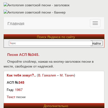
Главная
Поиск Яндекса по сайту
Песня АСП №345.
Откройте спойлер, нажав на кнопку-заголовок песни в
месте, свободном от надписей.
Как тебя зовут?..
(
В. Гамалия
–
М. Танич
)
АСП №
345
Год:
1967
Текст
песни
Дополнительно