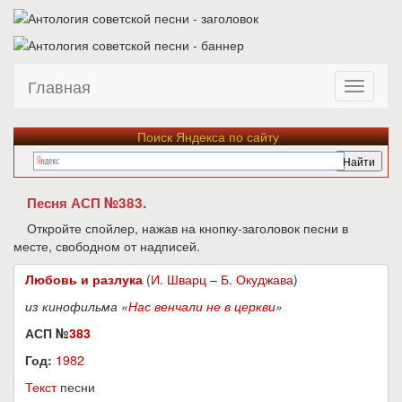
Главная
Поиск Яндекса по сайту
Песня АСП №383.
Откройте спойлер, нажав на кнопку-заголовок песни в
месте, свободном от надписей.
Любовь и разлука
(
И. Шварц
–
Б. Окуджава
)
из кинофильма «
Нас венчали не в церкви
»
АСП №
383
Год:
1982
Текст
песни