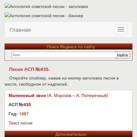
Главная
Поиск Яндекса по сайту
Песня АСП №435.
Откройте спойлер, нажав на кнопку-заголовок песни в
месте, свободном от надписей.
Малиновый звон
(
А. Морозов
–
А. Поперечный
)
АСП №
435
Год:
1987
Текст
песни
Дополнительно