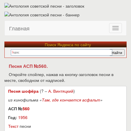
Главная
Поиск Яндекса по сайту
Песня АСП №560.
Откройте спойлер, нажав на кнопку-заголовок песни в
месте, свободном от надписей.
Песня шофёра
(? –
А. Винтяцкий
)
из кинофильма «
Там, где кончается асфальт
»
АСП №
560
Год:
1956
Текст
песни