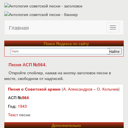
Главная
Поиск Яндекса по сайту
Песня АСП №564.
Откройте спойлер, нажав на кнопку-заголовок песни в
месте, свободном от надписей.
Песня о Советской армии
(
А. Александров
–
О. Колычев
)
АСП №
564
Год:
1943
Текст
песни
Дополнительно