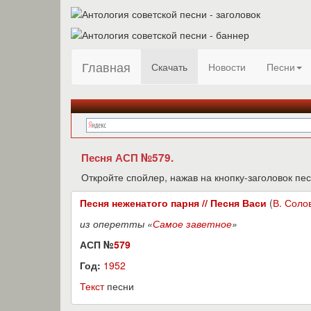
Главная
Скачать
Новости
Песни
Песня АСП №579.
Откройте спойлер, нажав на кнопку-заголовок пес
Песня неженатого парня // Песня Васи
(
В. Соло
из оперетты «
Самое заветное
»
АСП №
579
Год:
1952
Текст
песни