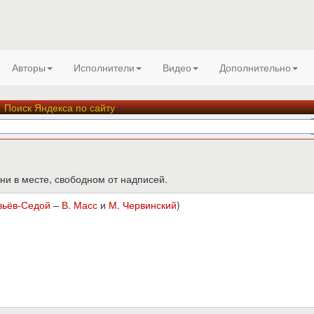
Авторы
Исполнители
Видео
Дополнительно
Поиск Яндекса по сайту
ни в месте, свободном от надписей.
вьёв-Седой
–
В. Масс
и
М. Червинский
)