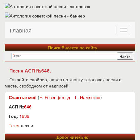
Главная
Поиск Яндекса по сайту
Песня АСП №646.
Откройте спойлер, нажав на кнопку-заголовок песни в
месте, свободном от надписей.
Счастье моё
(
Е. Розенфельд
–
Г. Намлегин
)
АСП №
646
Год:
1939
Текст
песни
Дополнительно