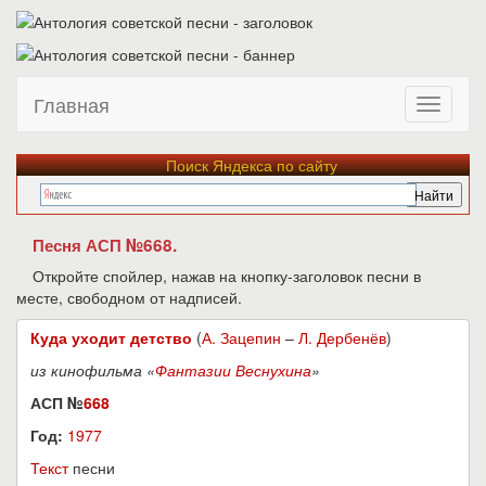
Главная
Поиск Яндекса по сайту
Песня АСП №668.
Откройте спойлер, нажав на кнопку-заголовок песни в
месте, свободном от надписей.
Куда уходит детство
(
А. Зацепин
–
Л. Дербенёв
)
из кинофильма «
Фантазии Веснухина
»
АСП №
668
Год:
1977
Текст
песни