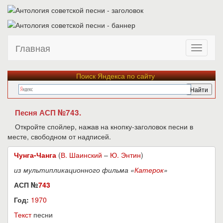
Главная
Поиск Яндекса по сайту
Песня АСП №743.
Откройте спойлер, нажав на кнопку-заголовок песни в
месте, свободном от надписей.
Чунга-Чанга
(
В. Шаинский
–
Ю. Энтин
)
из мультипликационного фильма «
Катерок
»
АСП №
743
Год:
1970
Текст
песни