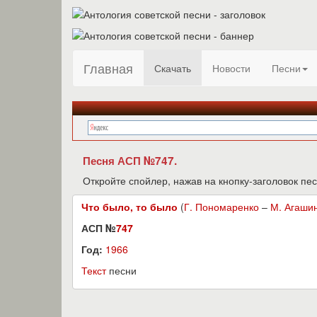
Главная
Скачать
Новости
Песни
Песня АСП №747.
Откройте спойлер, нажав на кнопку-заголовок пес
Что было, то было
(
Г. Пономаренко
–
М. Агаши
АСП №
747
Год:
1966
Текст
песни