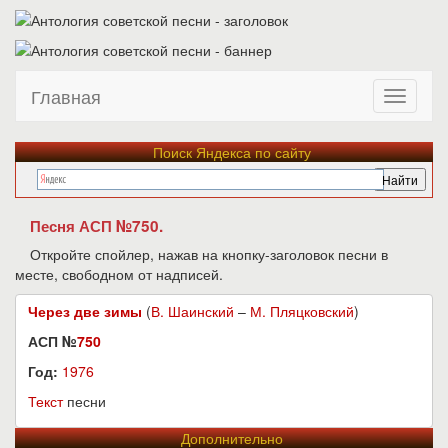
Главная
Поиск Яндекса по сайту
Песня АСП №750.
Откройте спойлер, нажав на кнопку-заголовок песни в
месте, свободном от надписей.
Через две зимы
(
В. Шаинский
–
М. Пляцковский
)
АСП №
750
Год:
1976
Текст
песни
Дополнительно