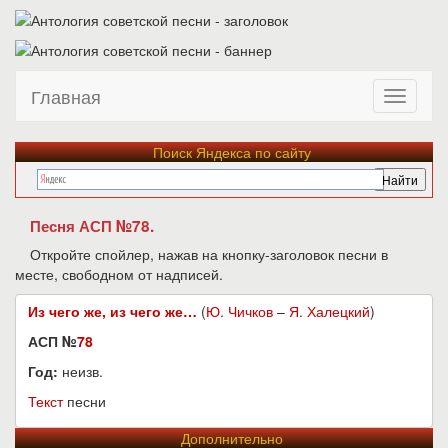
Главная
Поиск Яндекса по сайту
Песня АСП №78.
Откройте спойлер, нажав на кнопку-заголовок песни в
месте, свободном от надписей.
Из чего же, из чего же…
(
Ю. Чичков
–
Я. Халецкий
)
АСП №
78
Год:
неизв.
Текст
песни
Дополнительно