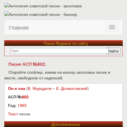
Главная
Поиск Яндекса по сайту
Песня АСП №802.
Откройте спойлер, нажав на кнопку-заголовок песни в
месте, свободном от надписей.
Он и она
(
В. Мурадели
–
Е. Долматовский
)
АСП №
802
Год:
1965
Текст
песни
Дополнительно