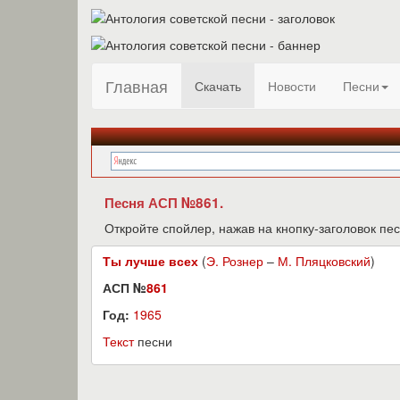
Главная
Скачать
Новости
Песни
Песня АСП №861.
Откройте спойлер, нажав на кнопку-заголовок пес
Ты лучше всех
(
Э. Рознер
–
М. Пляцковский
)
АСП №
861
Год:
1965
Текст
песни