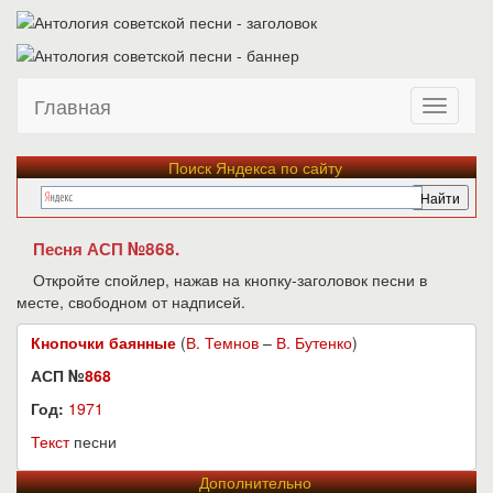
Главная
Поиск Яндекса по сайту
Песня АСП №868.
Откройте спойлер, нажав на кнопку-заголовок песни в
месте, свободном от надписей.
Кнопочки баянные
(
В. Темнов
–
В. Бутенко
)
АСП №
868
Год:
1971
Текст
песни
Дополнительно