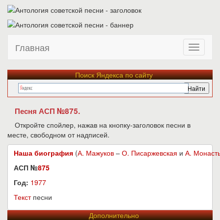
Главная
Поиск Яндекса по сайту
Песня АСП №875.
Откройте спойлер, нажав на кнопку-заголовок песни в
месте, свободном от надписей.
Наша биография
(
А. Мажуков
–
О. Писаржевская
и
А. Монаст
АСП №
875
Год:
1977
Текст
песни
Дополнительно