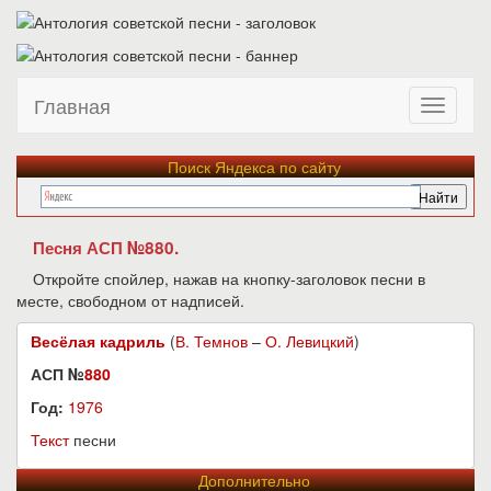
Главная
Поиск Яндекса по сайту
Песня АСП №880.
Откройте спойлер, нажав на кнопку-заголовок песни в
месте, свободном от надписей.
Весёлая кадриль
(
В. Темнов
–
О. Левицкий
)
АСП №
880
Год:
1976
Текст
песни
Дополнительно